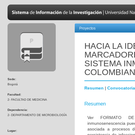
Proyectos
HACIA LA I
MARCADORE
SISTEMA IN
COLOMBIA
Sede:
Bogotá
Resumen
|
Convocatoria
Facultad:
2- FACULTAD DE MEDICINA
Resumen
Dependencia:
2- DEPARTAMENTO DE MICROBIOLOGÍA
Ver FORMATO DE
inmunosenescencia pued
asociada a procesos de
Lugar:
persistencia de infeccio