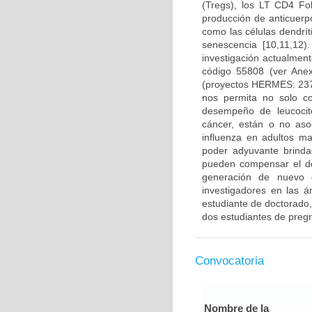
(Tregs), los LT CD4 Fo
producción de anticuerp
como las células dendrí
senescencia [10,11,12
investigación actualmen
código 55808 (ver Ane
(proyectos HERMES: 237
nos permita no solo co
desempeño de leucocito
cáncer, están o no aso
influenza en adultos m
poder adyuvante brinda
pueden compensar el d
generación de nuevo c
investigadores en las á
estudiante de doctorado,
dos estudiantes de preg
Convocatoria
Nombre de la