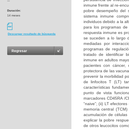
---
inmune frente al re-encu
pobre desempeño del 
Duración:
14 meses
sistema inmune compro
individuos debido a la a
para los programas de 
respuesta inmune es pro
Descargar resultado de búsqueda
se suceden a lo largo d
mediadas por interacc
programas de regulació
Regresar
tratado de identificar
inmune en adultos mayo
pacientes con cáncer, 
protectora de las vacun
prevenir la morbilidad p
de linfocitos T (LT) 
características fundam
punto de vista funciona
marcadores CD45RA /CD4
“naive”; (ii) LT efectore
memoria central (TCM) 
acumulación de células
explicar la pobre respu
de otros leucocitos co