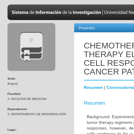
Proyectos
CHEMOTHER
THERAPY EL
CELL RESPO
CANCER PA
Sede:
Bogotá
Resumen
|
Convocatoria
Facultad:
2- FACULTAD DE MEDICINA
Resumen
Dependencia:
2- DEPARTAMENTO DE MICROBIOLOGÍA
Background: Experimental
tumor therapy regimens g
responses, however, de
Lugar:
cells continues to be 