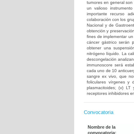
tumores en general son 
un valioso instrument
importante recurso ad
colaboración con los gru
Nacional y de Gastroent
obtención y preservación
fines de implementar un
cáncer gástrico serán 
obtener una suspensión
nitrógeno líquido. La ca
descongelación analizand
immunoscore será estab
cada uno de 10 anticuer
sangre ex vivo, que nos
foliculares vírgenes y 
plasmacitoides; (v) LT
receptores inhibidores en
Convocatoria
Nombre de la
convocatoria: