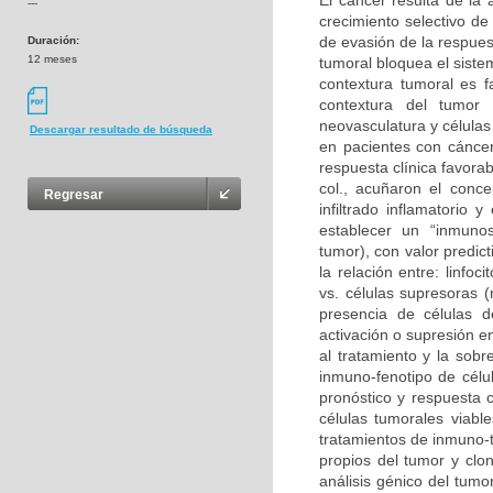
El cáncer resulta de la
---
crecimiento selectivo de
de evasión de la respues
Duración:
12 meses
tumoral bloquea el sist
contextura tumoral es f
contextura del tumor 
neovasculatura y células
Descargar resultado de búsqueda
en pacientes con cáncer
respuesta clínica favora
col., acuñaron el conce
Regresar
infiltrado inflamatorio
establecer un “inmunosc
tumor), con valor predic
la relación entre: linf
vs. células supresoras (
presencia de células 
activación o supresión e
al tratamiento y la sobre
inmuno-fenotipo de célul
pronóstico y respuesta c
células tumorales viabl
tratamientos de inmuno-t
propios del tumor y clon
análisis génico del tumo