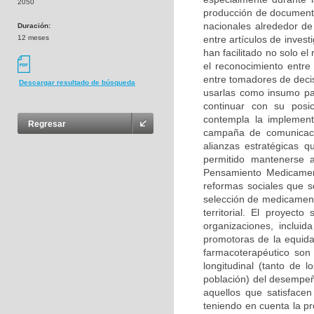
2050
producción de documentos
nacionales alrededor d
Duración:
12 meses
entre artículos de invest
han facilitado no solo el
el reconocimiento entre
entre tomadores de decis
Descargar resultado de búsqueda
usarlas como insumo par
continuar con su posi
contempla la implement
Regresar
campaña de comunicació
alianzas estratégicas 
permitido mantenerse a
Pensamiento Medicament
reformas sociales que s
selección de medicament
territorial. El proyec
organizaciones, inclui
promotoras de la equida
farmacoterapéutico son 
longitudinal (tanto de 
población) del desempeñ
aquellos que satisfacen
teniendo en cuenta la pr