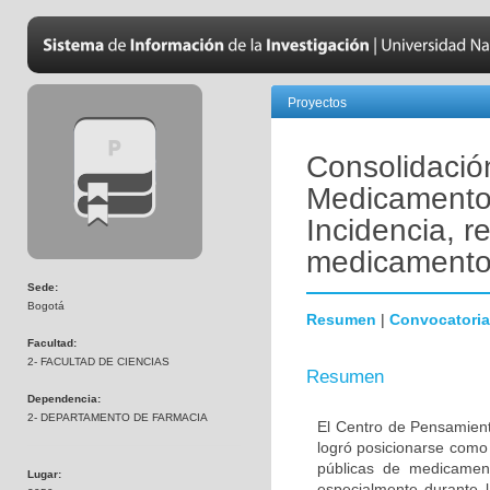
Proyectos
Consolidació
Medicamentos
Incidencia, r
medicamentos
Sede:
Bogotá
Resumen
|
Convocatoria
Facultad:
2- FACULTAD DE CIENCIAS
Resumen
Dependencia:
2- DEPARTAMENTO DE FARMACIA
El Centro de Pensamien
logró posicionarse como u
públicas de medicament
Lugar:
especialmente durante 