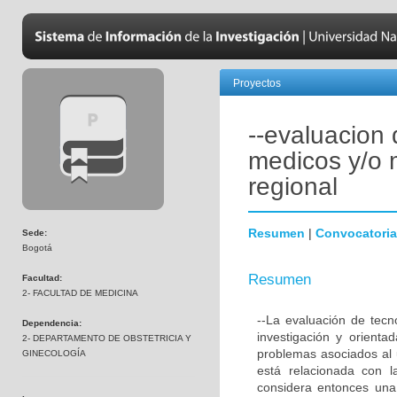
Proyectos
--evaluacion 
medicos y/o 
regional
Resumen
|
Convocatoria
Sede:
Bogotá
Resumen
Facultad:
2- FACULTAD DE MEDICINA
--La evaluación de tecn
Dependencia:
investigación y orienta
2- DEPARTAMENTO DE OBSTETRICIA Y
problemas asociados al 
GINECOLOGÍA
está relacionada con l
considera entonces una 