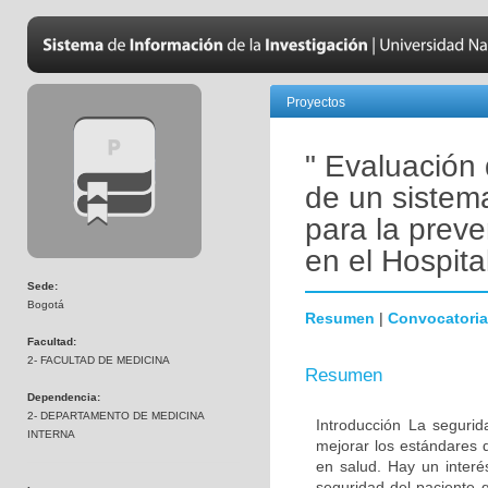
Proyectos
" Evaluación 
de un sistema
para la prev
en el Hospita
Sede:
Bogotá
Resumen
|
Convocatoria
Facultad:
2- FACULTAD DE MEDICINA
Resumen
Dependencia:
2- DEPARTAMENTO DE MEDICINA
Introducción La seguri
INTERNA
mejorar los estándares 
en salud. Hay un interé
seguridad del paciente 