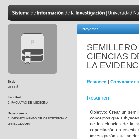
Proyectos
SEMILLERO 
CIENCIAS D
LA EVIDENC
Resumen
|
Convocatoria
Sede:
Bogotá
Resumen
Facultad:
2- FACULTAD DE MEDICINA
Objetivo: Crear un semil
Dependencia:
conceptos que subyacen,
2- DEPARTAMENTO DE OBSTETRICIA Y
de las ciencias de la 
GINECOLOGÍA
capacitación en investig
investigación que adela