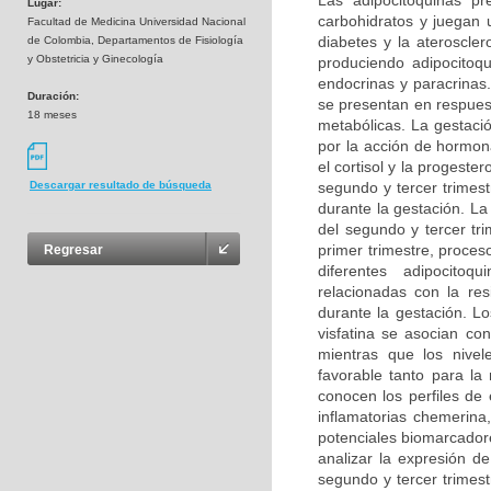
Las adipocitoquinas pr
Lugar:
carbohidratos y juegan u
Facultad de Medicina Universidad Nacional
diabetes y la ateroscler
de Colombia, Departamentos de Fisiología
y Obstetricia y Ginecología
produciendo adipocitoqu
endocrinas y paracrinas
Duración:
se presentan en respuest
18 meses
metabólicas. La gestaci
por la acción de hormon
el cortisol y la progeste
segundo y tercer trimestr
Descargar resultado de búsqueda
durante la gestación. La
del segundo y tercer tr
primer trimestre, proces
Regresar
diferentes adipocitoq
relacionadas con la res
durante la gestación. Lo
visfatina se asocian con
mientras que los nivel
favorable tanto para l
conocen los perfiles de 
inflamatorias chemerina
potenciales biomarcador
analizar la expresión d
segundo y tercer trimestr