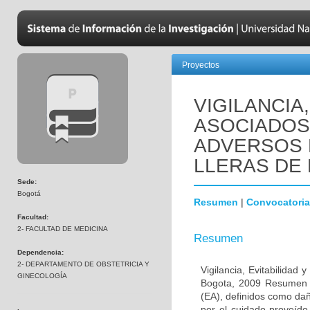
Proyectos
VIGILANCIA
ASOCIADOS
ADVERSOS E
LLERAS DE 
Sede:
Bogotá
Resumen
|
Convocatoria
Facultad:
2- FACULTAD DE MEDICINA
Resumen
Dependencia:
2- DEPARTAMENTO DE OBSTETRICIA Y
Vigilancia, Evitabilidad
GINECOLOGÍA
Bogota, 2009 Resumen O
(EA), definidos como dañ
por el cuidado proveído