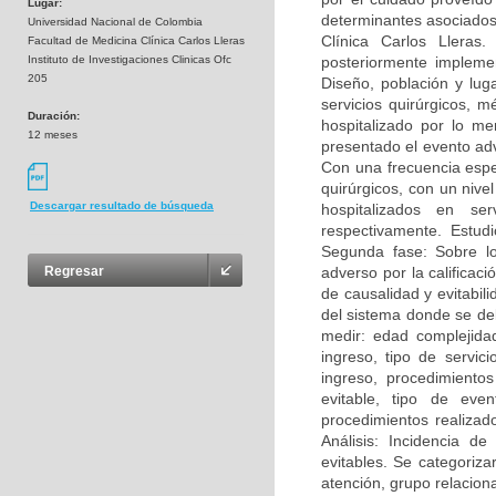
Lugar:
determinantes asociados,
Universidad Nacional de Colombia
Clínica Carlos Lleras.
Facultad de Medicina Clínica Carlos Lleras
Instituto de Investigaciones Clinicas Ofc
posteriormente impleme
205
Diseño, población y lug
servicios quirúrgicos, m
Duración:
hospitalizado por lo me
12 meses
presentado el evento ad
Con una frecuencia espe
quirúrgicos, con un nive
Descargar resultado de búsqueda
hospitalizados en se
respectivamente. Estud
Segunda fase: Sobre lo
adverso por la calificac
Regresar
de causalidad y evitabi
del sistema donde se deb
medir: edad complejida
ingreso, tipo de servic
ingreso, procedimiento
evitable, tipo de even
procedimientos realizad
Análisis: Incidencia d
evitables. Se categoriz
atención, grupo relacion