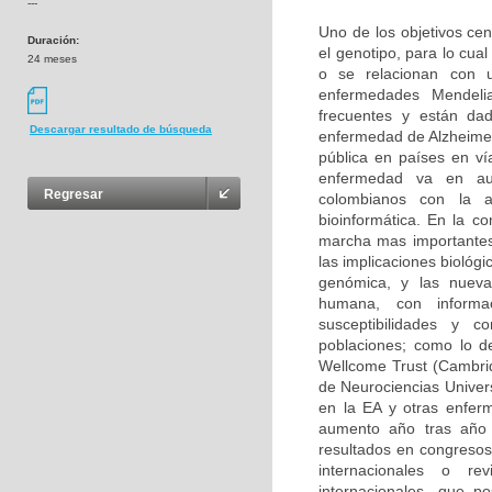
---
Uno de los objetivos cen
Duración:
el genotipo, para lo cu
24 meses
o se relacionan con u
enfermedades Mendeli
frecuentes y están da
Descargar resultado de búsqueda
enfermedad de Alzheimer
pública en países en ví
enfermedad va en aum
Regresar
colombianos con la 
bioinformática. En la c
marcha mas importantes
las implicaciones biológ
genómica, y las nuevas
humana, con informa
susceptibilidades y 
poblaciones; como lo d
Wellcome Trust (Cambri
de Neurociencias Univer
en la EA y otras enfer
aumento año tras año 
resultados en congresos 
internacionales o rev
internacionales, que p