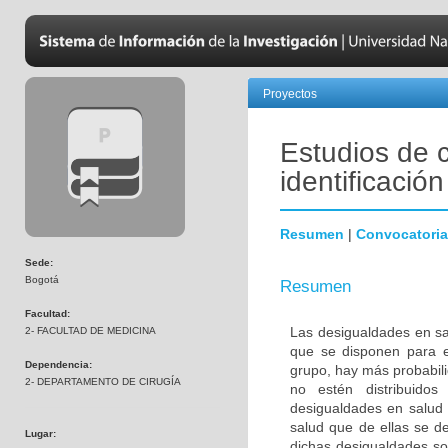
Proyectos
Estudios de 
identificació
Resumen
|
Convocatoria
Sede:
Bogotá
Resumen
Facultad:
Las desigualdades en sa
2- FACULTAD DE MEDICINA
que se disponen para e
Dependencia:
grupo, hay más probabili
2- DEPARTAMENTO DE CIRUGÍA
no estén distribuidos
desigualdades en salud 
salud que de ellas se d
Lugar:
dichas desigualdades son