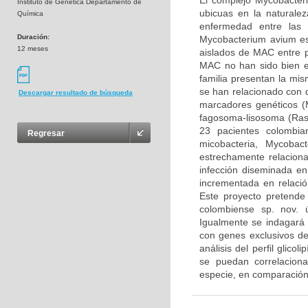
El complejo Mycobacter
Instituto de Genética Departamento de
ubicuas en la natural
Química
enfermedad entre las 
Duración:
Mycobacterium avium es
12 meses
aislados de MAC entre p
MAC no han sido bien e
familia presentan la mi
se han relacionado con di
Descargar resultado de búsqueda
marcadores genéticos (M
fagosoma-lisosoma (Rast
23 pacientes colombia
Regresar
micobacteria, Mycoba
estrechamente relacio
infección diseminada en
incrementada en relació
Este proyecto pretende
colombiense sp. nov. 
Igualmente se indagará 
con genes exclusivos d
análisis del perfil glico
se puedan correlaciona
especie, en comparación