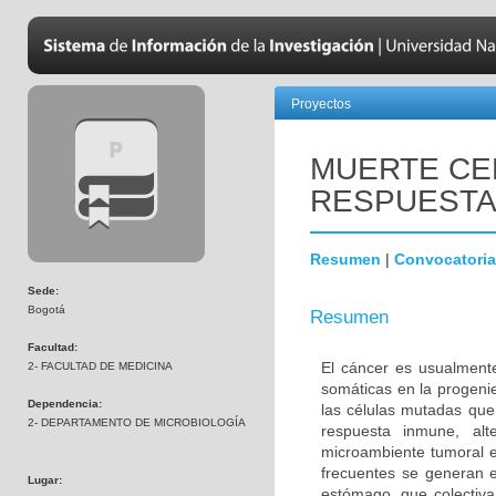
Proyectos
MUERTE CE
RESPUESTA
Resumen
|
Convocatoria
Sede:
Bogotá
Resumen
Facultad:
El cáncer es usualment
2- FACULTAD DE MEDICINA
somáticas en la progenie
Dependencia:
las células mutadas que
2- DEPARTAMENTO DE MICROBIOLOGÍA
respuesta inmune, alte
microambiente tumoral e
frecuentes se generan en
Lugar:
estómago, que colectiv