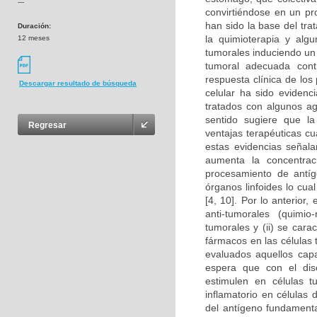
---
convirtiéndose en un pro
han sido la base del tr
Duración:
la quimioterapia y alg
12 meses
tumorales induciendo un 
tumoral adecuada cont
respuesta clínica de lo
Descargar resultado de búsqueda
celular ha sido eviden
tratados con algunos ag
sentido sugiere que la
Regresar
ventajas terapéuticas c
estas evidencias señala
aumenta la concentraci
procesamiento de antíge
órganos linfoides lo cua
[4, 10]. Por lo anterior
anti-tumorales (quimio
tumorales y (ii) se cara
fármacos en las células 
evaluados aquellos cap
espera que con el dise
estimulen en células 
inflamatorio en células
del antígeno fundamenta