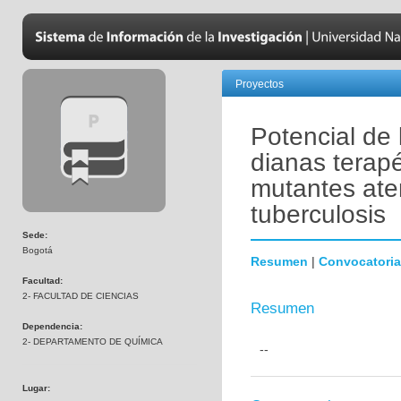
Proyectos
Potencial de
dianas terapé
mutantes at
tuberculosis
Sede:
Bogotá
Resumen
|
Convocatoria
Facultad:
2- FACULTAD DE CIENCIAS
Resumen
Dependencia:
2- DEPARTAMENTO DE QUÍMICA
--
Lugar: