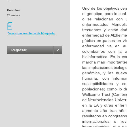
---
Uno de los objetivos cen
Duración:
el genotipo, para lo cu
24 meses
o se relacionan con u
enfermedades Mendeli
frecuentes y están da
Descargar resultado de búsqueda
enfermedad de Alzheimer
pública en países en ví
enfermedad va en aum
Regresar
colombianos con la 
bioinformática. En la c
marcha mas importantes
las implicaciones biológ
genómica, y las nuevas
humana, con informa
susceptibilidades y 
poblaciones; como lo d
Wellcome Trust (Cambri
de Neurociencias Univer
en la EA y otras enfer
aumento año tras año 
resultados en congresos 
internacionales o rev
internacionales, que p