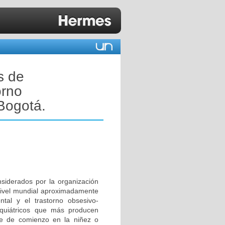
s de
orno
Bogotá.
nsiderados por la organización
 nivel mundial aproximadamente
tal y el trastorno obsesivo-
iquiátricos que más producen
e de comienzo en la niñez o