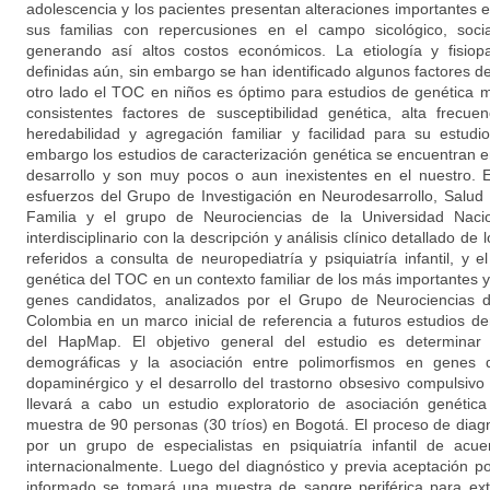
adolescencia y los pacientes presentan alteraciones importantes e
sus familias con repercusiones en el campo sicológico, social,
generando así altos costos económicos. La etiología y fisio
definidas aún, sin embargo se han identificado algunos factores 
otro lado el TOC en niños es óptimo para estudios de genética m
consistentes factores de susceptibilidad genética, alta frecue
heredabilidad y agregación familiar y facilidad para su estudi
embargo los estudios de caracterización genética se encuentran e
desarrollo y son muy pocos o aun inexistentes en el nuestro. 
esfuerzos del Grupo de Investigación en Neurodesarrollo, Salud M
Familia y el grupo de Neurociencias de la Universidad Nacio
interdisciplinario con la descripción y análisis clínico detallado 
referidos a consulta de neuropediatría y psiquiatría infantil, y e
genética del TOC en un contexto familiar de los más importantes 
genes candidatos, analizados por el Grupo de Neurociencias d
Colombia en un marco inicial de referencia a futuros estudios de
del HapMap. El objetivo general del estudio es determinar la
demográficas y la asociación entre polimorfismos en genes d
dopaminérgico y el desarrollo del trastorno obsesivo compulsiv
llevará a cabo un estudio exploratorio de asociación genétic
muestra de 90 personas (30 tríos) en Bogotá. El proceso de diagn
por un grupo de especialistas en psiquiatría infantil de acue
internacionalmente. Luego del diagnóstico y previa aceptación 
informado se tomará una muestra de sangre periférica para ext