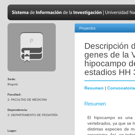
Proyectos
Descripción 
genes de la V
hipocampo de 
estadios HH 
Sede:
Bogotá
Resumen
|
Convocatoria
Facultad:
2- FACULTAD DE MEDICINA
Resumen
Dependencia:
2- DEPARTAMENTO DE PEDIATRÍA
El hipocampo es una es
vertebrados, ya que se h
distintas especies de m
Lugar:
organismo. Así, en todo