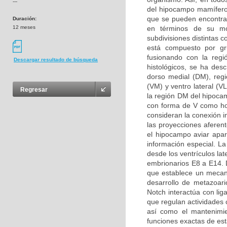
---
del hipocampo mamífero
que se pueden encontrar
Duración:
12 meses
en términos de su mor
subdivisiones distintas 
está compuesto por g
fusionando con la regi
Descargar resultado de búsqueda
histológicos, se ha desc
dorso medial (DM), regió
(VM) y ventro lateral (V
Regresar
la región DM del hipoca
con forma de V como ho
consideran la conexión i
las proyecciones aferen
el hipocampo aviar apa
información especial. L
desde los ventrículos la
embrionarios E8 a E14. D
que establece un mecani
desarrollo de metazoari
Notch interactúa con li
que regulan actividades c
así como el mantenimie
funciones exactas de est