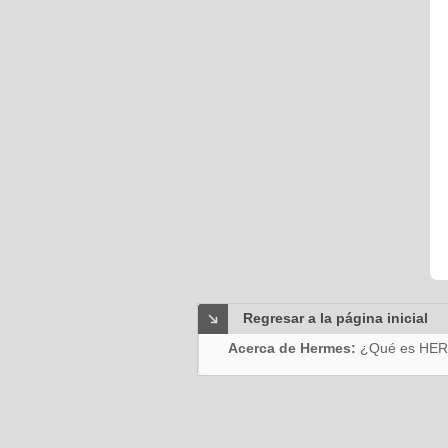
Regresar a la página inicial
Acerca de Hermes:
¿Qué es HE