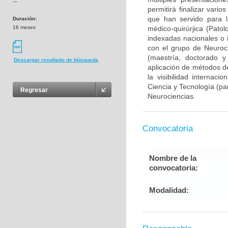
---
permitirá finalizar var
que han servido para l
Duración:
18 meses
médico-quirúrjica (Pato
indexadas nacionales o i
con el grupo de Neuroc
(maestría, doctorado y
Descargar resultado de búsqueda
aplicación de métodos de
la visibilidad internaci
Ciencia y Tecnología (pa
Regresar
Neurociencias.
Convocatoria
Nombre de la
convocatoria:
Modalidad: