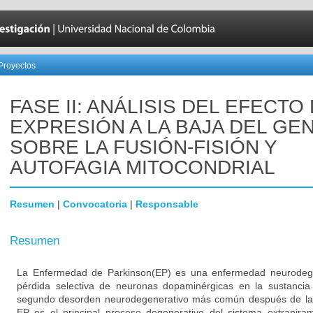
Proyectos
FASE II: ANÁLISIS DEL EFECTO
EXPRESIÓN A LA BAJA DEL GEN
SOBRE LA FUSIÓN-FISIÓN Y
AUTOFAGIA MITOCONDRIAL
Resumen
|
Convocatoria
|
Responsable
Resumen
La Enfermedad de Parkinson(EP) es una enfermedad neurodegen
pérdida selectiva de neuronas dopaminérgicas en la sustancia
segundo desorden neurodegenerativo más común después de la
EP es el principal proceso degenerativo del sistema extrapiram