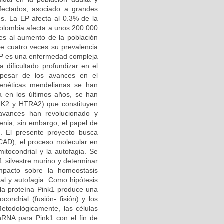
afectados, asociado a grandes
es. La EP afecta al 0.3% de la
Colombia afecta a unos 200.000
es al aumento de la población
e cuatro veces su prevalencia
 EP es una enfermedad compleja
 dificultado profundizar en el
 pesar de los avances en el
genéticas mendelianas se han
a en los últimos años, se han
RRK2 y HTRA2) que constituyen
 avances han revolucionado y
enia, sin embargo, el papel de
e. El presente proyecto busca
CAD), el proceso molecular en
mitocondrial y la autofagia. Se
1 silvestre murino y determinar
mpacto sobre la homeostasis
ial y autofagia. Como hipótesis
 la proteína Pink1 produce una
condrial (fusión- fisión) y los
etodológicamente, las células
shRNA para Pink1 con el fin de