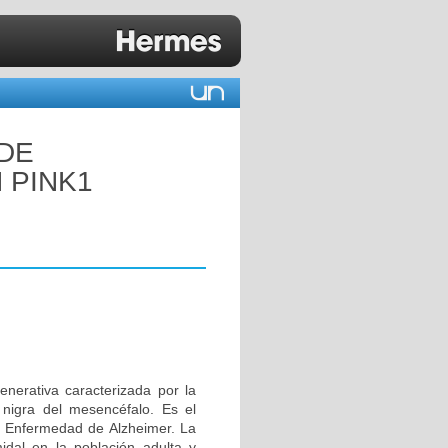
 DE
 PINK1
erativa caracterizada por la
 nigra del mesencéfalo. Es el
 Enfermedad de Alzheimer. La
idal en la población adulta y