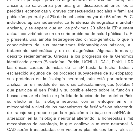
anciana; se caracteriza por una gran discapacidad entre los 
pérdidas económicas y graves consecuencias sociales y familiar
población general y al 2% de la población mayor de 65 años. En 
individuos aproximadamente. La tendencia demográfica mundial 
anciana, y se espera que en los próximos 20 años la EP aument
actual, convirtiéndose en un serio problema de salud pública. La
y presenta una amplia heterogeneidad clínico-genética, lo que ha
conocimiento de sus mecanismos fisiopatológicos básicos, a
tratamiento sintomático y en su diagnóstico. Algunas formas 
descrito recientemente. Gracias a los progresos de la Genómic
identificado genes (Sinucleína, Parkin, UCHL-1, DJ-1, Pink1, L
las únicas causas definidas de la EP hasta la fecha. Estos
esclarecido algunos de los procesos subyacentes de su etiopatog
sus proteínas en la fisiología neuronal, aún está por aclarars
analizar en un modelo de neuronas catecolaminergicas (células 
que participa el gen Pink1 y su posible efecto sobre la función 
busca simular el efecto de pérdida de función de las proteína Pink
su efecto en la fisiología neuronal con un enfoque en el i
mitocondrial a nivel de los mecanismos de fusión-fisión mitocondr
de trabajo se propone que la regulación a la baja con shRNA de
alteración en la fisiología neuronal alterando la homeostasis mito
mecanismos de autofagia, lo que conlleva a muerte neuronal. M
CAD serán transfectadas con vectores plasmídicos lentivirales 