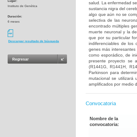
Lugar:
salud. La enfermedad se
Instituto de Genética
sustancia nigra del cere
algo que aún no se com
Duración:
selectiva de las neuron
6 meses
encontrado múltiples gen
muerte neuronal y la d
que por su particular f
Descargar resultado de búsqueda
indiferenciables de lo
genes más interesantes 
como esporádico, de ini
Regresar
presente proyecto se 
(R1441G, R1441H, R14
Parkinson para determin
mutacional se utilizará
amplificados por medio d
Convocatoria
Nombre de la
convocatoria: