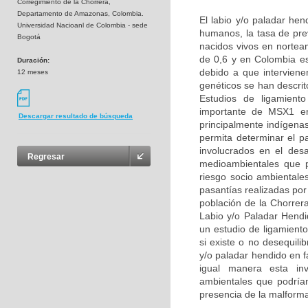
Corregimiento de la Chorrera,
Departamento de Amazonas, Colombia.
El labio y/o paladar he
Universidad Nacioanl de Colombia - sede
humanos, la tasa de pre
Bogotá
nacidos vivos en nortea
de 0,6 y en Colombia e
Duración:
debido a que interviene
12 meses
genéticos se han descri
Estudios de ligamient
importante de MSX1 en 
Descargar resultado de búsqueda
principalmente indígena
permita determinar el p
involucrados en el des
Regresar
medioambientales que p
riesgo socio ambientale
pasantías realizadas por
población de la Chorrer
Labio y/o Paladar Hend
un estudio de ligamient
si existe o no desequil
y/o paladar hendido en 
igual manera esta inve
ambientales que podrían 
presencia de la malform