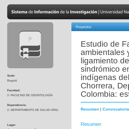
Proyectos
Estudio de Fa
ambientales 
ligamiento de
sindrómico e
indígenas del
Sede:
Bogotá
Chorrera, D
Facultad:
Colombia: es
2- FACULTAD DE ODONTOLOGÍA
Dependencia:
Resumen
|
Convocatoria
2- DEPARTAMENTO DE SALUD ORAL
Resumen
Lugar: