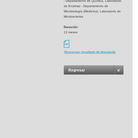
- Departamento de Química, Laboratorio
de Enzimas - Departamento de
Microbiología (Medicina), Laboratorio de
Micobacterias
Duración:
12 meses
Descargar resultado de búsqueda
Regresar