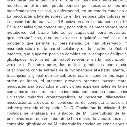
Mycobacterium tuberculosis, uno de los patógenos bacterianos
muertes en el mundo, puede persistir por décadas en los indi
manifestaciones clínicas, o enfermedad, en un estado conocido c
La micobacteria latente sobrevive en las lesiones tuberculosas en
la posibilidad de reactivar a TB activa en aproximadamente un 10
En la actualidad, se conoce muy poco sobre los mecanismos mole
metabólico del bacilo latente, su capacidad para neutraliz
quimioterapeúticos, la naturaleza de su regulación genética, así
patógeno que permite su persistencia. Se han observado imp
microestructura de la pared celular y en la tinción de Ziehn
latentes, que sugieren posibles cambios en la composición lipídica
glicolípidos, que tienen un papel relevante en la modulación
virulencia. Por otra parte, los análisis genómicos han mos
relacionados con la entrada de la micobacteria al estado latente,
trascripcional global que se sobreexpresa en condiciones exper
orden de ideas, el presente proyecto pretende buscar marca
micobacteriana asociados a condiciones experimentales de laten
con variaciones estructurales e indirectamente con la respuesta in
Utilizando métodos cromatográficos se buscarán diferencias e
micobacterias crecidas en condiciones de completa aireación, 
sobreexpresando el regulador DosR. Finalmente la ubicuidad d
lipídicos se analizará en aislados de M. tuberculosis de l
preliminares en nuestro laboratorio han mostrado variaciones en la 
contenido glicolipídico de M. tuberculosis crecido en condiciones 