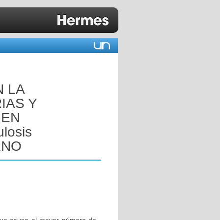
N LA
IAS Y
 EN
losis
RNO