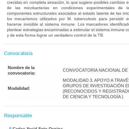
crecidas en completa aireación, lo que sugiere posibles cambios es
de las micobacterias en condiciones experimentales de lat
componentes estructurales asociados al estado latente de las mi
los mecanismos utilizados por M. tuberculosis para persistir e
hacerse invisible al sistema inmune. Los marcadores identifica
plantear estrategias encaminadas a estimular el sistema inmune co
y de esta forma lograr un verdadero control de la TB.
Convocatoria
Nombre de la
CONVOCATORIA NACIONAL DE 
convocatoria:
MODALIDAD 3. APOYO A TRAV
GRUPOS DE INVESTIGACIÓN 
Modalidad:
(RECONOCIDOS Y REGISTRADO
DE CIENCIA Y TECNOLOGÍA )
Responsable
Carlos Yesid Soto Ospina