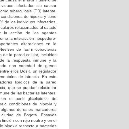
 que causa el mayor número de
viduos infectados sin causar
omo tuberculosis (TB) latente.
 condiciones de hipoxia y tiene
% de los individuos infectados.
culares relacionados al estado
ar la acción de los agentes
 como la interacción hospedero-
ortantes alteraciones en la
-Neelsen de las micobacterias
 de la pared celular, incluidos
 de la respuesta inmune y la
trado una variedad de genes
 entre ellos DosR, un regulador
imentales de latencia. En este
dores lipídicos de la pared
cia, que se puedan relacionar
mune de las bacterias latentes.
n el perfil glicolipídico de
bajo condiciones de hipoxia y
e algunos de estos marcadores
a ciudad de Bogotá. Ensayos
tinción con rojo neutro y en el
de hipoxia respecto a bacterias