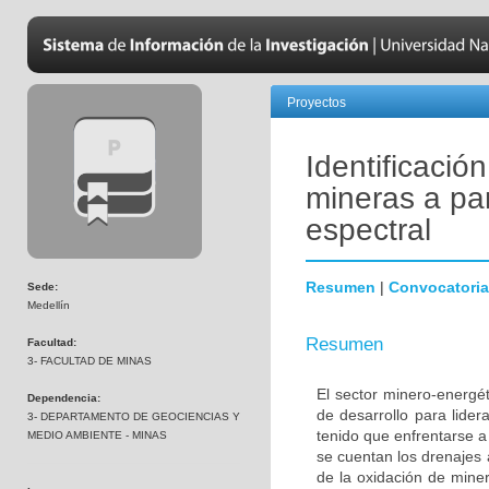
Proyectos
Identificació
mineras a par
espectral
Resumen
|
Convocatoria
Sede:
Medellín
Resumen
Facultad:
3- FACULTAD DE MINAS
El sector minero-energé
Dependencia:
de desarrollo para lide
3- DEPARTAMENTO DE GEOCIENCIAS Y
tenido que enfrentarse a
MEDIO AMBIENTE - MINAS
se cuentan los drenajes
de la oxidación de miner