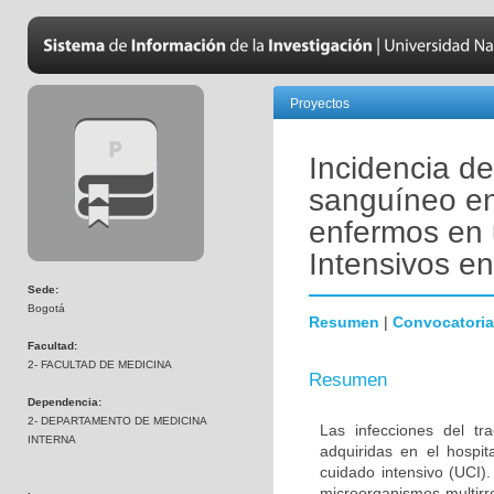
Proyectos
Incidencia de
sanguíneo en
enfermos en 
Intensivos e
Sede:
Bogotá
Resumen
|
Convocatoria
Facultad:
2- FACULTAD DE MEDICINA
Resumen
Dependencia:
2- DEPARTAMENTO DE MEDICINA
Las infecciones del tr
INTERNA
adquiridas en el hospi
cuidado intensivo (UCI)
microorganismos multirr