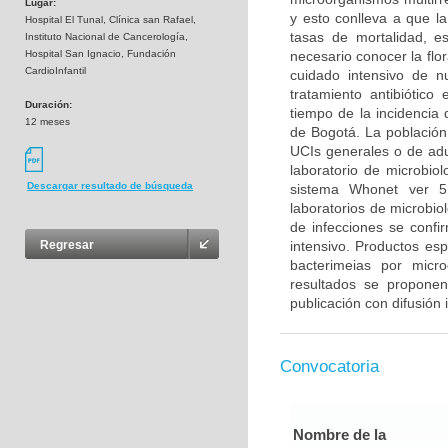
Lugar:
y esto conlleva a que la
Hospital El Tunal, Clínica san Rafael,
tasas de mortalidad, es
Instituto Nacional de Cancerología,
Hospital San Ignacio, Fundación
necesario conocer la flo
CardioInfantil
cuidado intensivo de n
tratamiento antibiótico
Duración:
tiempo de la incidencia 
12 meses
de Bogotá. La población 
UCIs generales o de adu
laboratorio de microbiol
Descargar resultado de búsqueda
sistema Whonet ver 5
laboratorios de microbiol
de infecciones se confi
intensivo. Productos esp
Regresar
bacterimeias por micr
resultados se propone
publicación con difusión 
Convocatoria
Nombre de la