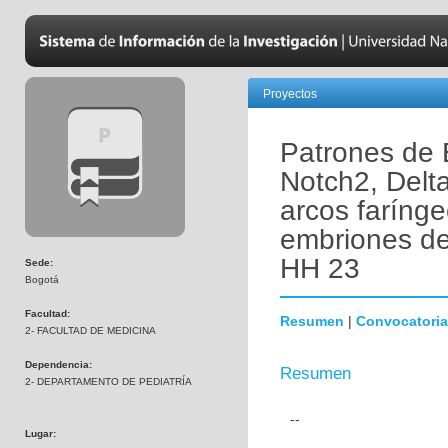
Proyectos
Patrones de 
Notch2, Delta
arcos farínge
embriones de
HH 23
Sede:
Bogotá
Facultad:
Resumen
|
Convocatoria
2- FACULTAD DE MEDICINA
Dependencia:
Resumen
2- DEPARTAMENTO DE PEDIATRÍA
--
Lugar: