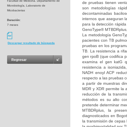
Facultad de Medicina. Departamento de
de pruebas tienen venta
Microbiología, Laboratorio de
son metodologías rápi
Micobacterias
decontaminadas bacilosco
internos que aseguran l
Duración:
para la detección rápida
7 meses
GenoType® MTBDRplus, pa
La metodología GenoTyp
pacientes con TB pulmon
Descargar resultado de búsqueda
pruebas en los programa
TB. La resistencia a ri
gen rpoB (que codifica p
Regresar
examina el gen katG qu
resistencia a isoniazid
NADH enoyl ACP reduct
respecto a las pruebas c
a partir de muestras dir
MDR y XDR permite la ad
reducción de la transm
métodos es su alto cos
pretende determinar me
MTBDRplus, la presenc
diagnosticados en Bogotá
la transmisión de cepas
la morbimortalidad por T