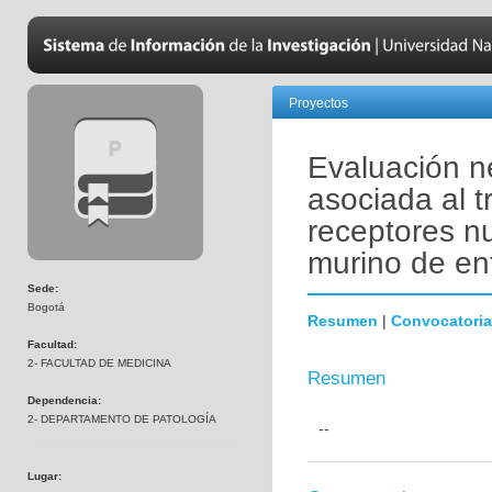
Proyectos
Evaluación n
asociada al 
receptores n
murino de en
Sede:
Bogotá
Resumen
|
Convocatoria
Facultad:
2- FACULTAD DE MEDICINA
Resumen
Dependencia:
2- DEPARTAMENTO DE PATOLOGÍA
--
Lugar: