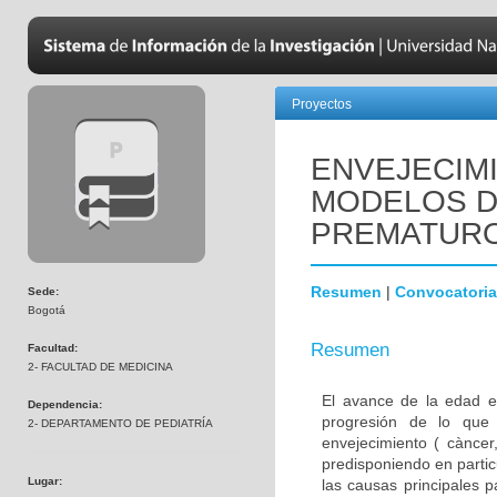
Proyectos
ENVEJECIM
MODELOS D
PREMATUR
Resumen
|
Convocatoria
Sede:
Bogotá
Resumen
Facultad:
2- FACULTAD DE MEDICINA
El avance de la edad e
Dependencia:
progresión de lo que
2- DEPARTAMENTO DE PEDIATRÍA
envejecimiento ( càncer,
predisponiendo en parti
Lugar:
las causas principales 