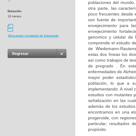
---
poblaciones del mundo,
otra parte, las caracte
Duración:
poco frecuentes desde e
18 meses
son fuente de important
envejecimiento para la
envejecimiento fortalec
Descargar resultado de búsqueda
genomico y celular de 
comprende el estudio d
de Wiedemann-Rautenst
Regresar
estas dos lìneas los dos
asì como trabajos de tes
de pregrado . En est
enfermedades de Alzheim
mayor poder estadìstico
población, lo que a su
implementando. A nivel c
estudios con mutantes p
señalización en las cua
ademàs de los estudios 
encontramos en una eta
progeroide, con regione
particular; resultados
propòsito.