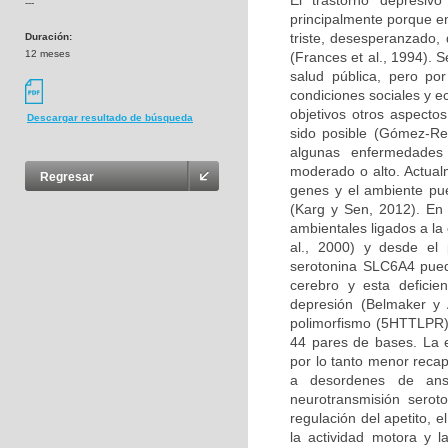
El trastorno depresiv
---
principalmente porque e
triste, desesperanzado,
Duración:
12 meses
(Frances et al., 1994). 
salud pública, pero po
condiciones sociales y 
objetivos otros aspectos
Descargar resultado de búsqueda
sido posible (Gómez-Re
algunas enfermedades
moderado o alto. Actualm
Regresar
genes y el ambiente pu
(Karg y Sen, 2012). En
ambientales ligados a la
al., 2000) y desde el 
serotonina SLC6A4 puede
cerebro y esta deficie
depresión (Belmaker y
polimorfismo (5HTTLPR) 
44 pares de bases. La e
por lo tanto menor recap
a desordenes de ansi
neurotransmisión seroto
regulación del apetito, 
la actividad motora y 