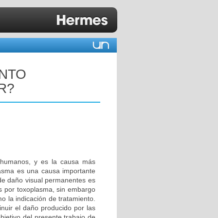
ENTO
R?
s humanos, y es la causa más
oplasma es una causa importante
 de daño visual permanentes es
tis por toxoplasma, sin embargo
o la indicación de tratamiento.
inuir el daño producido por las
objetivo del presente trabajo de