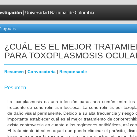
Proyectos
¿CUÁL ES EL MEJOR TRATAMI
PARA TOXOPLASMOSIS OCULA
Resumen
|
Convocatoria
|
Responsable
Resumen
La toxoplasmosis es una infección parasitaria común entre lo
frecuente de coriorretinitis infecciosa. La coriorretinitis por tox
de daño visual permanente. Debido a su alta frecuencia y riesgo
importante establecer cuál es el mejor tratamiento de coriorretini
existe controversia en cuanto a los regímenes antibióticos, así com
El tratamiento ideal es aquel que pueda eliminar el parásito, dism
lesiones y reducir la recurrencia, sin causar efectos adversos. El 