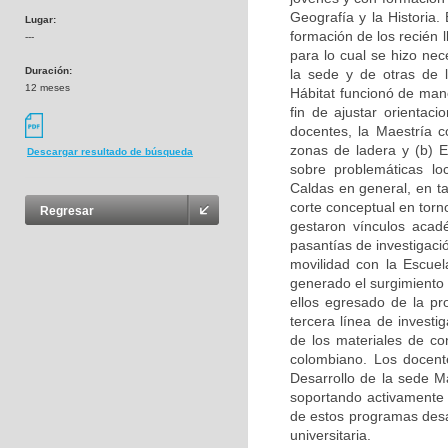
Geografía y la Historia
Lugar:
formación de los recién 
---
para lo cual se hizo ne
Duración:
la sede y de otras de 
12 meses
Hábitat funcionó de man
fin de ajustar orientac
docentes, la Maestría c
zonas de ladera y (b) E
Descargar resultado de búsqueda
sobre problemáticas lo
Caldas en general, en t
corte conceptual en torno
Regresar
gestaron vínculos acadé
pasantías de investigac
movilidad con la Escue
generado el surgimiento
ellos egresado de la pr
tercera línea de investi
de los materiales de co
colombiano. Los docent
Desarrollo de la sede M
soportando activamente l
de estos programas desar
universitaria.