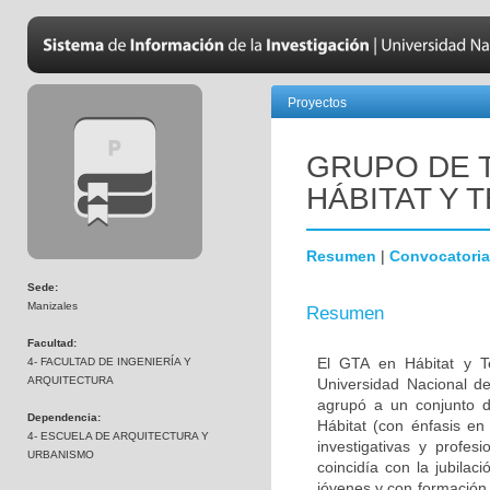
Proyectos
GRUPO DE 
HÁBITAT Y 
Resumen
|
Convocatoria
Sede:
Manizales
Resumen
Facultad:
El GTA en Hábitat y Te
4- FACULTAD DE INGENIERÍA Y
ARQUITECTURA
Universidad Nacional d
agrupó a un conjunto d
Dependencia:
Hábitat (con énfasis e
4- ESCUELA DE ARQUITECTURA Y
investigativas y profe
URBANISMO
coincidía con la jubila
jóvenes y con formación 