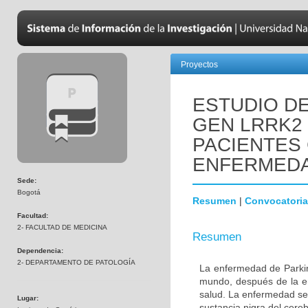
Proyectos
ESTUDIO DE
GEN LRRK2
PACIENTES
ENFERMEDA
Sede:
Bogotá
Resumen
|
Convocatoria
Facultad:
2- FACULTAD DE MEDICINA
Resumen
Dependencia:
2- DEPARTAMENTO DE PATOLOGÍA
La enfermedad de Parki
mundo, después de la e
salud. La enfermedad se
Lugar:
sustancia nigra del cere