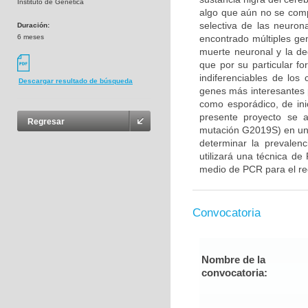
Instituto de Genética
algo que aún no se com
selectiva de las neuron
Duración:
6 meses
encontrado múltiples gen
muerte neuronal y la d
que por su particular f
indiferenciables de lo
Descargar resultado de búsqueda
genes más interesantes 
como esporádico, de ini
presente proyecto se 
Regresar
mutación G2019S) en un
determinar la prevalenc
utilizará una técnica de
medio de PCR para el rec
Convocatoria
Nombre de la
convocatoria: