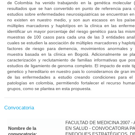
de Colombia ha venido trabajando en la genética molecular (
resultados que se han convertido en punto de referencia para o
estudios sobre enfermedades neurosiquiatricas se encuentran en 
no existen en nuestro medio, y son aun escasos en los países
múltiples marcadores y haplotípos en la clínica en las enferm
identificar un mayor porcentaje del riesgo genético para las mis
muestras de 100 casos para cada una de las 3 entidades anali
cuales se estudien la asociación de múltiples marcadores y haplo
factores de riesgo para demencia, movimientos anormales y 
muestra basada en la clínica en Bogotá. Adicionalmente se pl
caracterización y reclutamiento de familias informativas que posi
estudios de ligamiento de genoma completo. El impacto de este t
genetico y hereditario en nuestro pais lo consideramos de gran im
de las enfermedades a estudio creando condiciones para el 
patologías en colombia, permitiendo fortalecer el recurso human
grupos, como se plantea en esta propuesta.
Convocatoria
FACULTAD DE MEDICINA 2007 -
Nombre de la
EN SALUD - CONVOCATORIA PA
convocatoria:
ENFOQUES ESTRATÉGICOS, DE