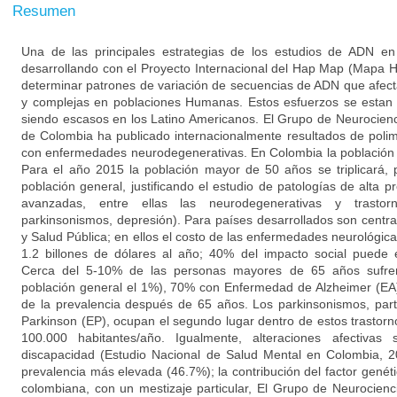
Resumen
Una de las principales estrategias de los estudios de ADN e
desarrollando con el Proyecto Internacional del Hap Map (Mapa 
determinar patrones de variación de secuencias de ADN que afe
y complejas en poblaciones Humanas. Estos esfuerzos se estan r
siendo escasos en los Latino Americanos. El Grupo de Neurocienc
de Colombia ha publicado internacionalmente resultados de poli
con enfermedades neurodegenerativas. En Colombia la población
Para el año 2015 la población mayor de 50 años se triplicará,
población general, justificando el estudio de patologías de alta
avanzadas, entre ellas las neurodegenerativas y trastor
parkinsonismos, depresión). Para países desarrollados son centra
y Salud Pública; en ellos el costo de las enfermedades neurológica
1.2 billones de dólares al año; 40% del impacto social puede
Cerca del 5-10% de las personas mayores de 65 años sufren 
población general el 1%), 70% con Enfermedad de Alzheimer (EA)
de la prevalencia después de 65 años. Los parkinsonismos, par
Parkinson (EP), ocupan el segundo lugar dentro de estos trastorn
100.000 habitantes/año. Igualmente, alteraciones afectivas
discapacidad (Estudio Nacional de Salud Mental en Colombia, 2
prevalencia más elevada (46.7%); la contribución del factor genét
colombiana, con un mestizaje particular, El Grupo de Neurocienc