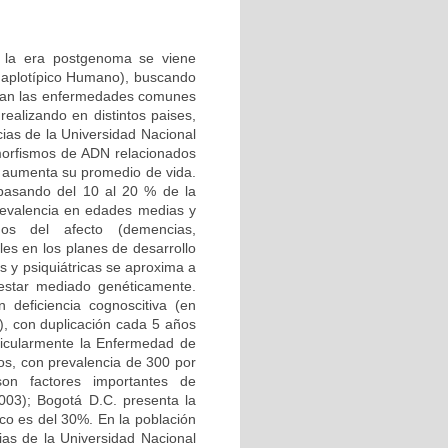
n la era postgenoma se viene
Haplotípico Humano), buscando
ctan las enfermedades comunes
ealizando en distintos paises,
ias de la Universidad Nacional
morfismos de ADN relacionados
 aumenta su promedio de vida.
 pasando del 10 al 20 % de la
 prevalencia en edades medias y
nos del afecto (demencias,
les en los planes de desarrollo
s y psiquiátricas se aproxima a
 estar mediado genéticamente.
deficiencia cognoscitiva (en
, con duplicación cada 5 años
ticularmente la Enfermedad de
os, con prevalencia de 300 por
 son factores importantes de
003); Bogotá D.C. presenta la
ico es del 30%. En la población
ias de la Universidad Nacional