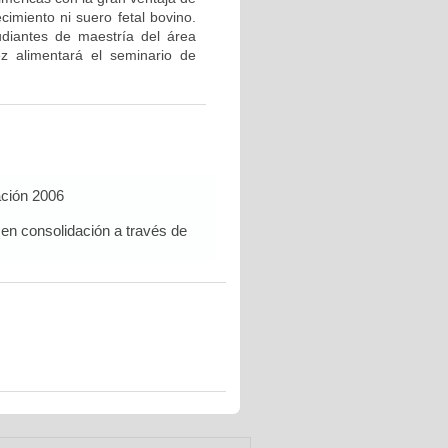
cimiento ni suero fetal bovino.
udiantes de maestría del área
z alimentará el seminario de
ación 2006
 en consolidación a través de