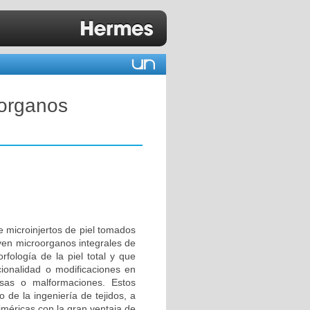
oorganos
e microinjertos de piel tomados
yen microorganos integrales de
fología de la piel total y que
ncionalidad o modificaciones en
osas o malformaciones. Estos
 de la ingeniería de tejidos, a
iméricas con la gran ventaja de