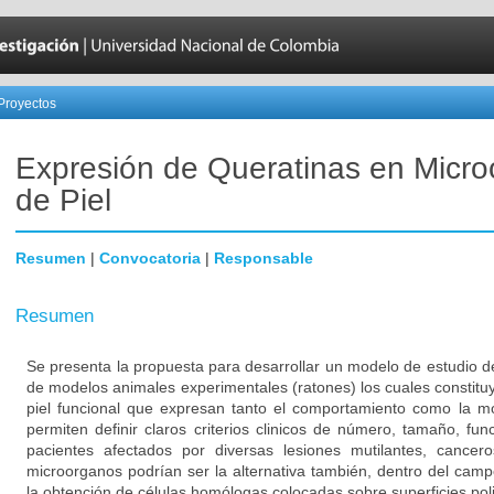
Proyectos
Expresión de Queratinas en Micr
de Piel
Resumen
|
Convocatoria
|
Responsable
Resumen
Se presenta la propuesta para desarrollar un modelo de estudio d
de modelos animales experimentales (ratones) los cuales constitu
piel funcional que expresan tanto el comportamiento como la mor
permiten definir claros criterios clinicos de número, tamaño, fu
pacientes afectados por diversas lesiones mutilantes, cancer
microorganos podrían ser la alternativa también, dentro del campo
la obtención de células homólogas colocadas sobre superficies pol