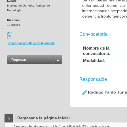
Se comparan las caracte
Lugar:
enfermedad demencial 
Instituto de Genetica. Unidad de
internacionales aceptad
Neurologia
demencia fronto tempora
Duración:
12 meses
Convocatoria
Descargar resultado de búsqueda
Nombre de la
convocatoria:
Regresar
Modalidad:
Responsable
Rodrigo Pardo Turri
Regresar a la página inicial
Acerca de Hermes:
¿Qué es HERMES?
|
Instructivos