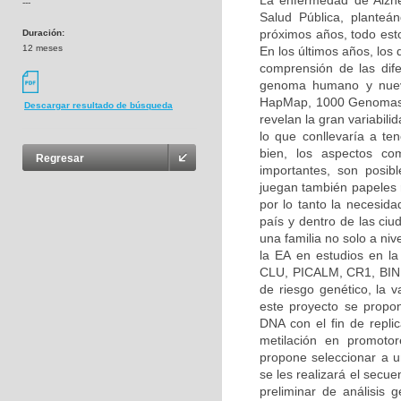
La enfermedad de Alzh
---
Salud Pública, planteá
próximos años, todo esto
Duración:
12 meses
En los últimos años, los
comprensión de las dif
genoma humano y nuevo
HapMap, 1000 Genomas, 
Descargar resultado de búsqueda
revelan la gran variabilid
lo que conllevaría a ten
bien, los aspectos co
Regresar
importantes, son posibl
juegan también papeles 
por lo tanto la necesida
país y dentro de las ciu
una familia no solo a ni
la EA en estudios en l
CLU, PICALM, CR1, BIN1
de riesgo genético, la
este proyecto se propon
DNA con el fin de repli
metilación en promoto
propone seleccionar a un
se les realizará el secu
preliminar de análisis