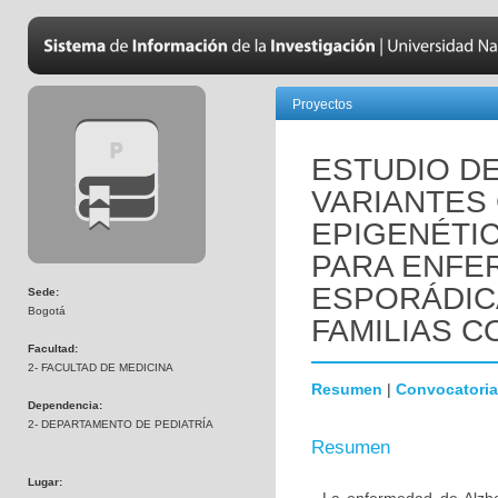
Proyectos
ESTUDIO D
VARIANTES
EPIGENÉTI
PARA ENFE
ESPORÁDIC
Sede:
Bogotá
FAMILIAS C
Facultad:
2- FACULTAD DE MEDICINA
Resumen
|
Convocatoria
Dependencia:
2- DEPARTAMENTO DE PEDIATRÍA
Resumen
Lugar: