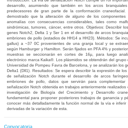
Introducción: La vía de señalización Notch cumple un rol importan
desarrollo, asumiendo que también en los arcos branquiales 
predecesores de gran parte de la conformación craneofacial. 
demostrado que la alteración de alguno de los componentes 
anomalías con consecuencias considerables, tales como malf
sindrómicas, tumores, cáncer, entre otros. Objetivos: Describir l
genes Notch2, Delta 1 y Ser 1 en el desarrollo de arcos branquia
embriones de pollo (estadios de HH14 a HH23). Métodos: Se incu
gallus) a ~37 0C provenientes de una granja local y se extraer
según Hamburger y Hamilton. Serán fijados en PFA 4% y posteriorm
muestras se seccionarán en cortes de 16µ, para luego anali
electrónico marca Kaika®. Los plásmidos se obtendrán del grupo d
Universidad de Pompeu Favra de Barcelona, y se analizarán los g
Delta1 (Dll1). Resultados: Se espera describir la expresión de lo
de señalización Notch durante el desarrollo de arcos farínge
embriones de pollo, datos que servirán para complementar 
señalización Notch obtenida en trabajos anteriormente realizados 
investigación de Biología del Crecimiento y Desarrollo cran
fundamental para proponer posteriores trabajos de ganancia y pé
conocer más detalladamente la función normal de la vía e inferir 
derivadas de la variación de esta.
Convocatoria