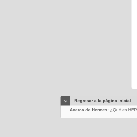
Regresar a la página inicial
Acerca de Hermes:
¿Qué es HE