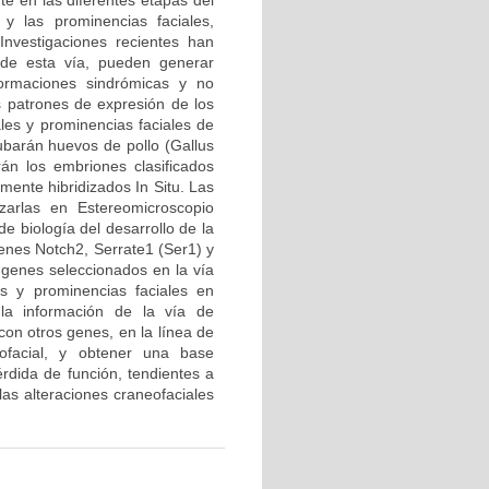
te en las diferentes etapas del
y las prominencias faciales,
Investigaciones recientes han
de esta vía, pueden generar
ormaciones sindrómicas y no
os patrones de expresión de los
les y prominencias faciales de
barán huevos de pollo (Gallus
án los embriones clasificados
ente hibridizados In Situ. Las
zarlas en Estereomicroscopio
e biología del desarrollo de la
enes Notch2, Serrate1 (Ser1) y
s genes seleccionados en la vía
os y prominencias faciales en
la información de la vía de
con otros genes, en la línea de
eofacial, y obtener una base
rdida de función, tendientes a
las alteraciones craneofaciales