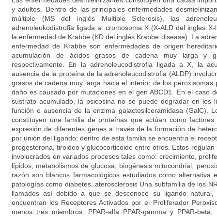
Las enfermedades desmielinizantes constituyen una causa import
y adultos. Dentro de las principales enfermedades desmieliniza
múltiple (MS del inglés Multiple Sclerosis), las adrenoleuk
adrenoleukodistrofia ligada al cromosoma X (X-ALD del ingles X-
la enfermedad de Krabbe (KD del inglés Krabbe disease). La adreno
enfermedad de Krabbe son enfermedades de origen hereditario
acumulación de ácidos grasos de cadena muy larga y galac
respectivamente. En la adrenoleucodistrofia ligada a X, la a
ausencia de la proteína de la adrenoleucodistrofia (ALDP) involuc
grasos de cadena muy larga hacia el interior de los peroxisomas 
daño es causado por mutaciones en el gen ABCD1. En el caso d
sustrato acumulado, la psicosina no se puede degradar en los l
función o ausencia de la enzima galactosilceramidasa (GalC). 
constituyen una familia de proteínas que actúan como factores 
expresión de diferentes genes a través de la formación de heter
por unión del ligando; dentro de esta familia se encuentra el rece
progesterona, tiroideo y glucocorticoide entre otros. Estos regulan
involucrados en variados procesos tales como: crecimiento, prolif
lípidos, metabolismos de glucosa, biogénesis mitocondrial, peroxis
razón son blancos farmacológicos estudiados como alternativa e
patologías como diabetes, aterosclerosis Una subfamilia de los N
llamados así debido a que se desconoce su ligando natural, 
encuentran los Receptores Activados por el Proliferador Peroxi
menos tres miembros: PPAR-alfa PPAR-gamma y PPAR-beta, t