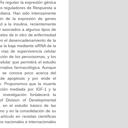
Rs regulan la expresión génica
os reguladores de Respuesta a
diana. Han sido intensamente
ión de la expresión de genes
d a la insulina, recientemente
 y asociados a algunos tipos de
elos de in vitro de enfermedad
en el desencadenamiento de la
 a la baja mediante siRNA de la
 vías de supervivencia celular
ación de los peroxisomas, y los
elular que permitirá el estudio
rnativa farmacológica. Aunque
, se conoce poco acerca del
 de apoptosis y por ende el
do. Proponemos que la muerte
cción mediada por IGF-1 y la
investigación fortalecerá la
 of Division of Developmental
, en el estudio básico de las
no y en la consolidación de su
rtículo en revistas científicas
s nacionales e internacionales