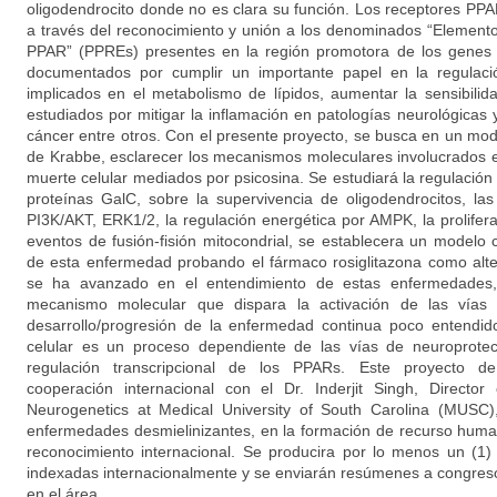
oligodendrocito donde no es clara su función. Los receptores PPA
a través del reconocimiento y unión a los denominados “Element
PPAR” (PPREs) presentes en la región promotora de los genes 
documentados por cumplir un importante papel en la regulac
implicados en el metabolismo de lípidos, aumentar la sensibilida
estudiados por mitigar la inflamación en patologías neurológicas
cáncer entre otros. Con el presente proyecto, se busca en un mod
de Krabbe, esclarecer los mecanismos moleculares involucrados 
muerte celular mediados por psicosina. Se estudiará la regulación
proteínas GalC, sobre la supervivencia de oligodendrocitos, las
PI3K/AKT, ERK1/2, la regulación energética por AMPK, la prolifer
eventos de fusión-fisión mitocondrial, se establecera un modelo c
de esta enfermedad probando el fármaco rosiglitazona como alte
se ha avanzado en el entendimiento de estas enfermedades
mecanismo molecular que dispara la activación de las vías
desarrollo/progresión de la enfermedad continua poco entendi
celular es un proceso dependiente de las vías de neuroprote
regulación transcripcional de los PPARs. Este proyecto de 
cooperación internacional con el Dr. Inderjit Singh, Director
Neurogenetics at Medical University of South Carolina (MUSC)
enfermedades desmielinizantes, en la formación de recurso huma
reconocimiento internacional. Se producira por lo menos un (1) a
indexadas internacionalmente y se enviarán resúmenes a congreso
en el área.