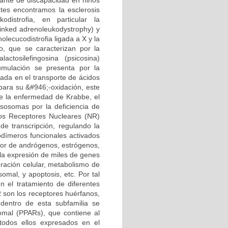
ante de discapacidad en niños
ntes encontramos la esclerosis
odistrofia, en particular la
linked adrenoleukodystrophy) y
lecucodistrofia ligada a X y la
, que se caracterizan por la
tosilefingosina (psicosina)
cumulación se presenta por la
rada en el transporte de ácidos
para su &#946;-oxidación, este
e la enfermedad de Krabbe, el
isosomas por la deficiencia de
Los Receptores Nucleares (NR)
de transcripción, regulando la
odímeros funcionales activados
ptor de andrógenos, estrógenos,
 la expresión de miles de genes
eración celular, metabolismo de
omal, y apoptosis, etc. Por tal
n el tratamiento de diferentes
R son los receptores huérfanos,
dentro de esta subfamilia se
somal (PPARs), que contiene al
odos ellos expresados en el