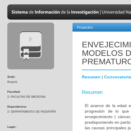
Proyectos
ENVEJECIM
MODELOS D
PREMATUR
Resumen
|
Convocatoria
Sede:
Bogotá
Resumen
Facultad:
2- FACULTAD DE MEDICINA
El avance de la edad e
Dependencia:
progresión de lo que
2- DEPARTAMENTO DE PEDIATRÍA
envejecimiento ( càncer,
predisponiendo en parti
Lugar:
las causas principales 