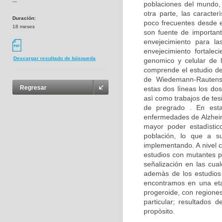
---
poblaciones del mundo,
otra parte, las caracte
Duración:
poco frecuentes desde e
18 meses
son fuente de important
envejecimiento para la
envejecimiento fortalec
Descargar resultado de búsqueda
genomico y celular de 
comprende el estudio d
de Wiedemann-Rautenst
Regresar
estas dos lìneas los dos
asì como trabajos de tes
de pregrado . En est
enfermedades de Alzheim
mayor poder estadìstico
población, lo que a su
implementando. A nivel c
estudios con mutantes p
señalización en las cua
ademàs de los estudios 
encontramos en una eta
progeroide, con regione
particular; resultados
propòsito.