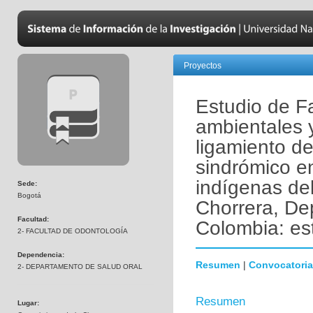
Proyectos
Estudio de Fa
ambientales 
ligamiento de
sindrómico e
indígenas del
Sede:
Bogotá
Chorrera, D
Facultad:
Colombia: es
2- FACULTAD DE ODONTOLOGÍA
Dependencia:
Resumen
|
Convocatoria
2- DEPARTAMENTO DE SALUD ORAL
Resumen
Lugar: