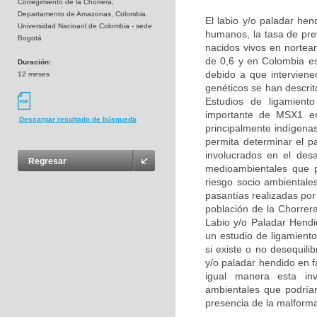
Corregimiento de la Chorrera,
Departamento de Amazonas, Colombia.
El labio y/o paladar he
Universidad Nacioanl de Colombia - sede
humanos, la tasa de pre
Bogotá
nacidos vivos en nortea
de 0,6 y en Colombia e
Duración:
debido a que interviene
12 meses
genéticos se han descri
Estudios de ligamient
importante de MSX1 en 
Descargar resultado de búsqueda
principalmente indígena
permita determinar el p
involucrados en el des
Regresar
medioambientales que p
riesgo socio ambientale
pasantías realizadas por
población de la Chorrer
Labio y/o Paladar Hend
un estudio de ligamient
si existe o no desequil
y/o paladar hendido en 
igual manera esta inve
ambientales que podrían 
presencia de la malform