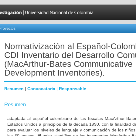
Proyectos
Normativización al Español-Colom
CDI Inventario del Desarrollo Com
(MacArthur-Bates Communicative
Development Inventories).
Resumen
|
Convocatoria
|
Responsable
Resumen
adaptada al español colombiano de las Escalas MacArthur-Bate
Estados Unidos a principios de la década 1990, con la finalidad de
para evaluar los niveles de lenguaje y comunicación de los niñ
los 30 meses. El valor científico de los inventarios MacArthur-B