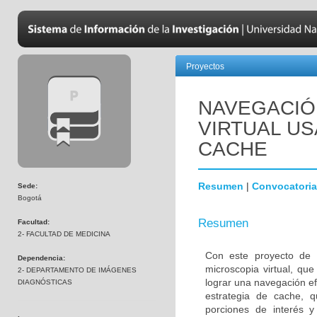
Proyectos
NAVEGACIÓ
VIRTUAL U
CACHE
Resumen
|
Convocatoria
Sede:
Bogotá
Resumen
Facultad:
2- FACULTAD DE MEDICINA
Con este proyecto de i
Dependencia:
microscopia virtual, qu
2- DEPARTAMENTO DE IMÁGENES
lograr una navegación ef
DIAGNÓSTICAS
estrategia de cache, q
porciones de interés 