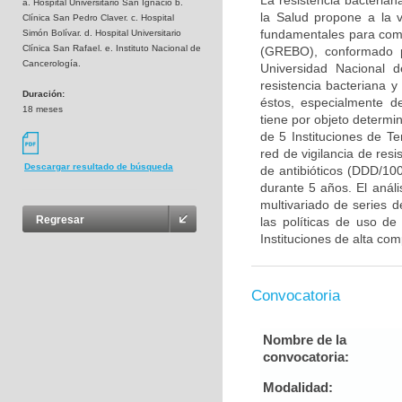
La resistencia bacteria
a. Hospital Universitario San Ignacio b.
la Salud propone a la vi
Clínica San Pedro Claver. c. Hospital
fundamentales para comb
Simón Bolívar. d. Hospital Universitario
Clínica San Rafael. e. Instituto Nacional de
(GREBO), conformado po
Cancerología.
Universidad Nacional d
resistencia bacteriana
Duración:
éstos, especialmente d
18 meses
tiene por objeto determin
de 5 Instituciones de Ter
red de vigilancia de resi
Descargar resultado de búsqueda
de antibióticos (DDD/10
durante 5 años. El anál
multivariado de series d
Regresar
las políticas de uso de
Instituciones de alta comp
Convocatoria
Nombre de la
convocatoria:
Modalidad: