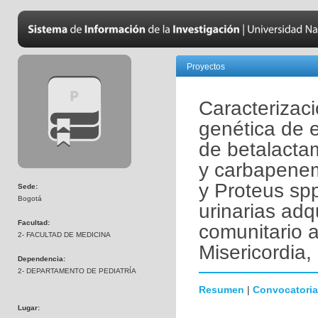
Proyectos
Caracterizaci
genética de 
de betalacta
y carbapenem
y Proteus spp
Sede:
Bogotá
urinarias adq
Facultad:
comunitario a
2- FACULTAD DE MEDICINA
Misericordia,
Dependencia:
2- DEPARTAMENTO DE PEDIATRÍA
Resumen
|
Convocatoria
Lugar: