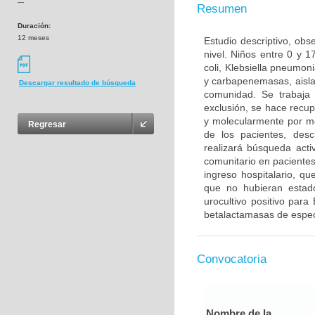
---
Resumen
Duración:
12 meses
Estudio descriptivo, obs
nivel. Niños entre 0 y 
coli, Klebsiella pneumo
y carbapenemasas, aislad
Descargar resultado de búsqueda
comunidad. Se trabaja 
exclusión, se hace recup
y molecularmente por me
Regresar
de los pacientes, desc
realizará búsqueda activ
comunitario en paciente
ingreso hospitalario, qu
que no hubieran estad
urocultivo positivo par
betalactamasas de espe
Convocatoria
Nombre de la