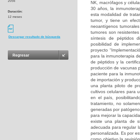
2056
NK, macrófagos y células
30 años, la inmunoterap
Duración:
esta modalidad de trata
12 meses
tumor, y tiene un efec
neoantígenos tumorales
tumores son resistentes
Descargar resultado de búsqueda
síntesis de péptidos d
posibilidad de implem
proyecto “Implementaci
Regresar
para la inmunoterapia d
de péptidos y la certifi
producción de vacunas p
paciente para la inmunot
de importación y producc
una planta piloto de pr
cultivos celulares para 
en el país, posibilita
tratamiento, no solame
generadas por patógeno
para mejorar la capacid
existe una planta de s
adecuada para regular l
personalizada. Es por es
como objetivo la revisión