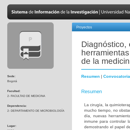
Proyectos
Diagnóstico,
herramientas 
de la medicin
Resumen
|
Convocatoria
Sede:
Bogotá
Resumen
Facultad:
2- FACULTAD DE MEDICINA
La cirugía, la quimiotera
Dependencia:
mucho tiempo, no obstan
2- DEPARTAMENTO DE MICROBIOLOGÍA
día, nuevas herramienta
inmune para controlar l
Lugar:
demostrando el papel de