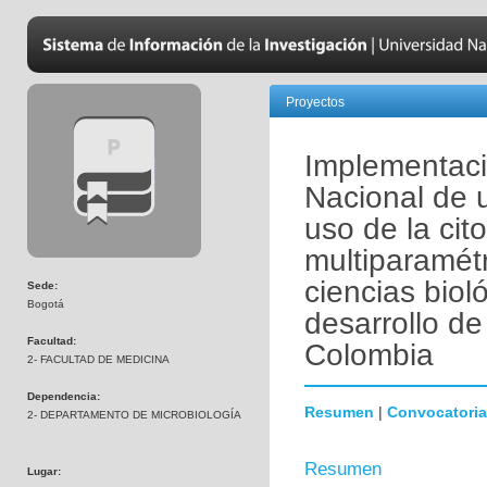
Proyectos
Implementaci
Nacional de 
uso de la cito
multiparamétr
ciencias biol
Sede:
Bogotá
desarrollo de
Facultad:
Colombia
2- FACULTAD DE MEDICINA
Dependencia:
Resumen
|
Convocatoria
2- DEPARTAMENTO DE MICROBIOLOGÍA
Resumen
Lugar: