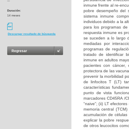
---
inmune frente al re-encu
pobre desempeño del 
Duración:
14 meses
sistema inmune compro
individuos debido a la a
para los programas de 
respuesta inmune es pro
Descargar resultado de búsqueda
se suceden a lo largo d
mediadas por interacc
programas de regulació
Regresar
tratado de identificar
inmune en adultos mayo
pacientes con cáncer, 
protectora de las vacun
prevenir la morbilidad p
de linfocitos T (LT) 
características fundam
punto de vista funciona
marcadores CD45RA /CD4
“naive”; (ii) LT efectore
memoria central (TCM) 
acumulación de células
explicar la pobre respu
de otros leucocitos co