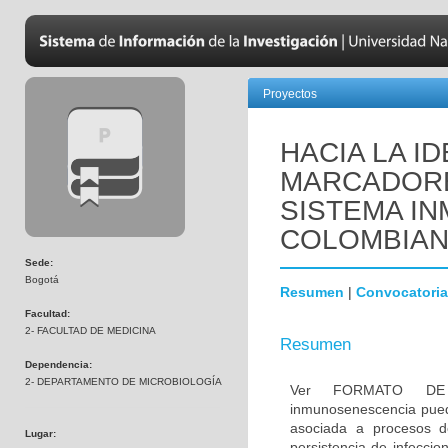
Proyectos
HACIA LA I
MARCADORE
SISTEMA IN
COLOMBIA
Sede:
Bogotá
Resumen
|
Convocatoria
Facultad:
2- FACULTAD DE MEDICINA
Resumen
Dependencia:
2- DEPARTAMENTO DE MICROBIOLOGÍA
Ver FORMATO DE
inmunosenescencia pued
asociada a procesos de
Lugar:
persistencia de infeccio