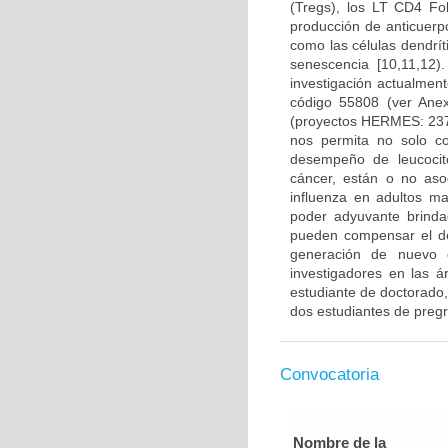
(Tregs), los LT CD4 Fo
producción de anticuerp
como las células dendrí
senescencia [10,11,12
investigación actualmen
código 55808 (ver Ane
(proyectos HERMES: 237
nos permita no solo co
desempeño de leucocito
cáncer, están o no aso
influenza en adultos m
poder adyuvante brinda
pueden compensar el d
generación de nuevo c
investigadores en las á
estudiante de doctorado,
dos estudiantes de preg
Convocatoria
Nombre de la