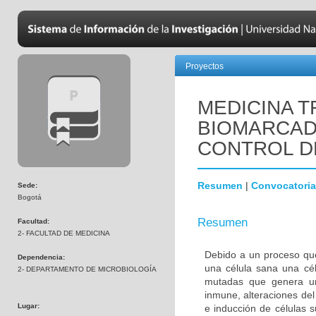
Proyectos
MEDICINA T
BIOMARCAD
CONTROL D
Resumen
|
Convocatoria
Sede:
Bogotá
Resumen
Facultad:
2- FACULTAD DE MEDICINA
Debido a un proceso que
Dependencia:
una célula sana una cél
2- DEPARTAMENTO DE MICROBIOLOGÍA
mutadas que genera una
inmune, alteraciones del 
Lugar:
e inducción de células 