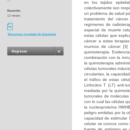
---
en los tejidos epitel
colectivamente son resp
Duración:
un problema de salud púb
12 meses
tratamiento del cánce
regímenes de radioterap
especial de muerte cel
Descargar resultado de búsqueda
estas células que expli
cáncer a estas terapia
murinos de cáncer [3]
Regresar
quimioterapia. Evidenci
combinación con la inmu
la quimioterapia adminis
células tumorales induci
circulantes, la capacida
el tráfico de estas cél
Linfocitos T (LT) anti-
mediada por la quimioter
tumorales de moléculas 
con lo cual las células q
la nucleoproteína HMHB
peligro emitidas por la 
capacidad de estimular 
celular se conoce como 
fuente de antígeno es u