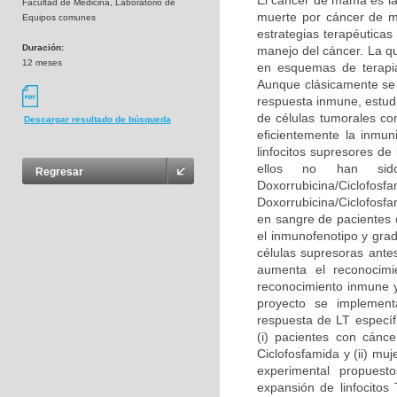
El cáncer de mama es la
Facultad de Medicina, Laboratorio de
muerte por cáncer de mu
Equipos comunes
estrategias terapéutica
Duración:
manejo del cáncer. La qu
12 meses
en esquemas de terapi
Aunque clásicamente se 
respuesta inmune, estudi
de células tumorales co
Descargar resultado de búsqueda
eficientemente la inmun
linfocitos supresores de
ellos no han sid
Regresar
Doxorrubicina/Ciclofo
Doxorrubicina/Ciclofosfa
en sangre de pacientes 
el inmunofenotipo y grad
células supresoras antes
aumenta el reconocimi
reconocimiento inmune y
proyecto se implementa
respuesta de LT específ
(i) pacientes con cánc
Ciclofosfamida y (ii) mu
experimental propuest
expansión de linfocitos